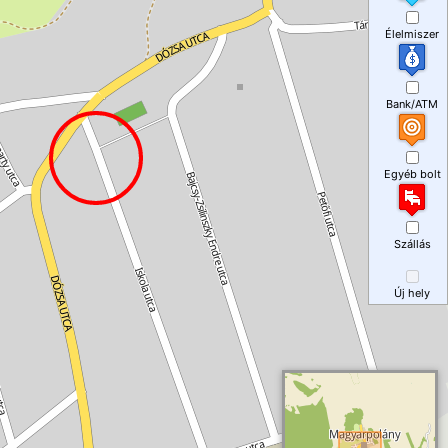
Élelmiszer
Bank/ATM
Egyéb bolt
Szállás
Új hely