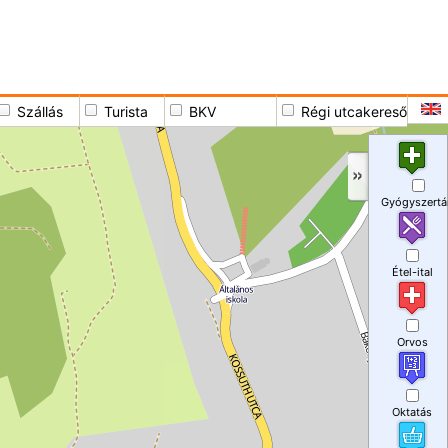
Szállás
Turista
BKV
Régi utcakereső
Gyógyszertá
Étel-ital
Orvos
Oktatás