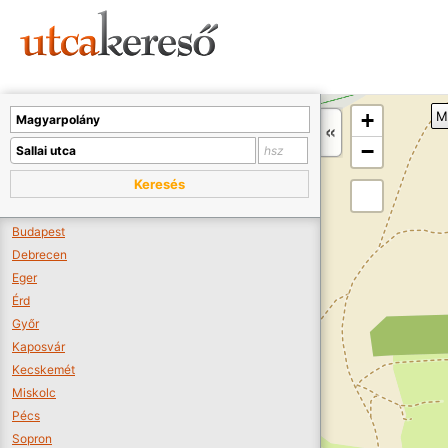
Sajnos nincs a térképen megjeleníthető bolt.
Tovább a webáruházakhoz >>
A térképet kicsinyíteni kell, hogy látszódjanak a boltok.
+
M
Boltok látszódjanak >>
−
Keresés
Budapest
Debrecen
Eger
Érd
Győr
Kaposvár
Kecskemét
Miskolc
Pécs
Sopron