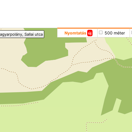
Hoppá
Nyomtatás
500 méter
új
agyarpolány
, Sallai utca