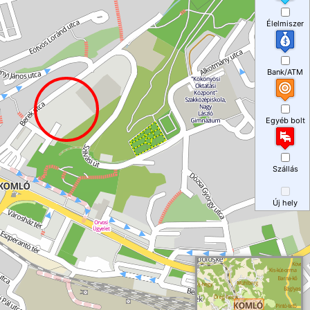
Élelmiszer
Bank/ATM
Egyéb bolt
Szállás
Új hely