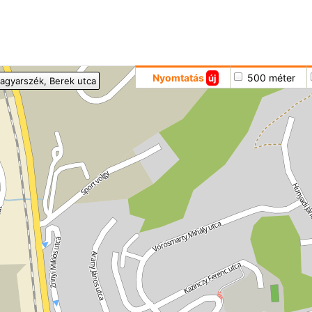
Hoppá
Nyomtatás
500 méter
új
agyarszék
, Berek utca