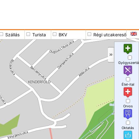
Szállás
Turista
BKV
Régi utcakereső
Gyógyszertá
Étel-ital
Orvos
Oktatás