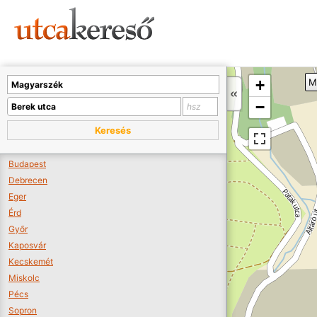
Sajnos nincs a térképen megjeleníthető bolt.
Tovább a webáruházakhoz >>
A térképet kicsinyíteni kell, hogy látszódjanak a boltok.
+
M
Boltok látszódjanak >>
−
Keresés
Budapest
Debrecen
Eger
Érd
Győr
Kaposvár
Kecskemét
Miskolc
Pécs
Sopron