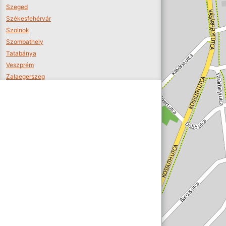
Szeged
Székesfehérvár
Szolnok
Szombathely
Tatabánya
Veszprém
Zalaegerszeg