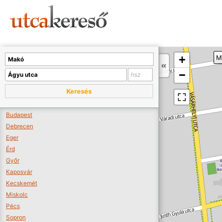
Sajnos nincs a térképen megjeleníthető bolt.
Tovább a webáruházakhoz >>
A térképet kicsinyíteni kell, hogy látszódjanak a boltok.
+
M
Boltok látszódjanak >>
−
Keresés
Budapest
Debrecen
Eger
Érd
Győr
Kaposvár
Kecskemét
Miskolc
Pécs
Sopron