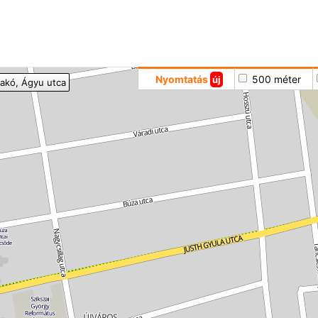
Hoppá
Nyomtatás
500 méter
új
akó
, Ágyu utca