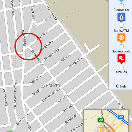
Élelmiszer
Bank/ATM
Egyéb bolt
Szállás
Új hely