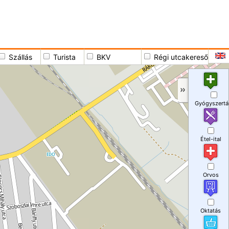
Szállás
Turista
BKV
Régi utcakereső
Gyógyszertá
Étel-ital
Orvos
Oktatás