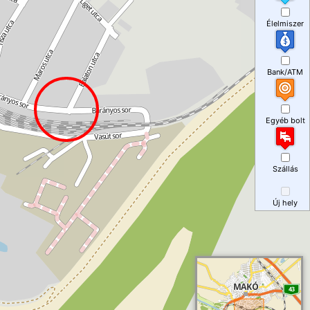
Élelmiszer
Bank/ATM
Egyéb bolt
Szállás
Új hely