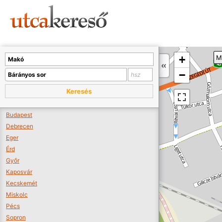
Sajnos nincs a térképen megjeleníthető bolt.
Tovább a webáruházakhoz >>
A térképet kicsinyíteni kell, hogy látszódjanak a boltok.
+
M
Boltok látszódjanak >>
−
Keresés
Budapest
Debrecen
Eger
Érd
Győr
Kaposvár
Kecskemét
Miskolc
Pécs
Sopron