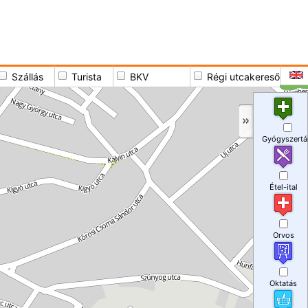
Szállás
Turista
BKV
Régi utcakereső
Gyógyszertá
Étel-ital
Orvos
Oktatás