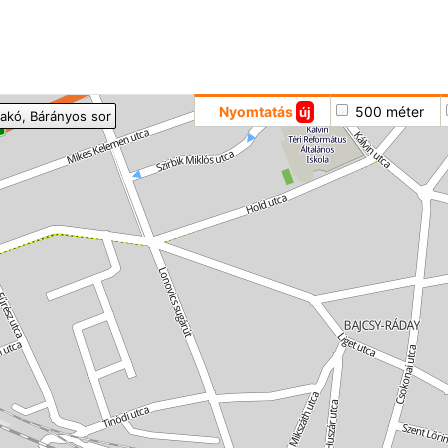
Hoppá
Nyomtatás
500 méter
új
akó
, Bárányos sor