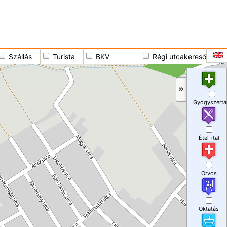
Szállás
Turista
BKV
Régi utcakereső
Gyógyszertá
Étel-ital
Orvos
Oktatás