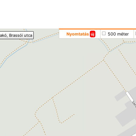
Hoppá
Nyomtatás
500 méter
új
akó
, Brassói utca