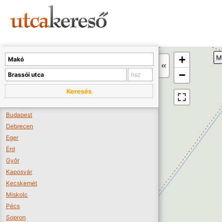
Sajnos nincs a térképen megjeleníthető bolt.
Tovább a webáruházakhoz >>
A térképet kicsinyíteni kell, hogy látszódjanak a boltok.
+
M
Boltok látszódjanak >>
−
Keresés
Budapest
Debrecen
Eger
Érd
Győr
Kaposvár
Kecskemét
Miskolc
Pécs
Sopron