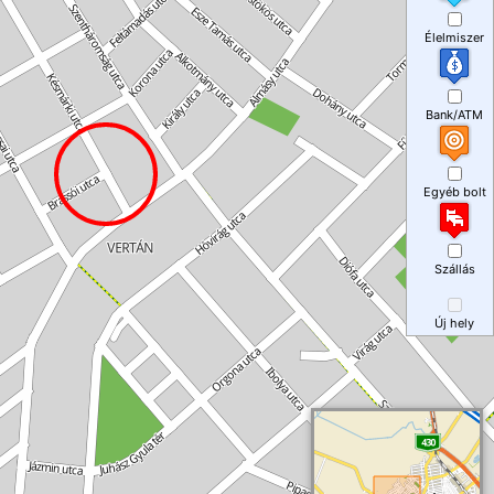
Élelmiszer
Bank/ATM
Egyéb bolt
Szállás
Új hely