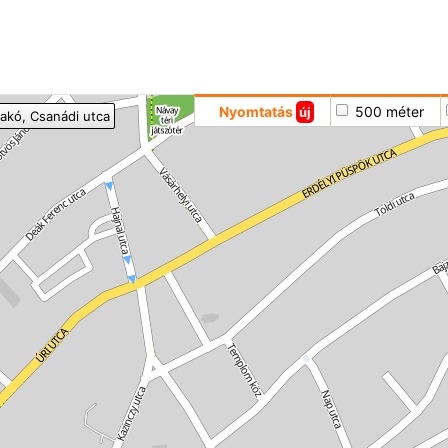
Hoppá
Nyomtatás
500 méter
új
akó
, Csanádi utca