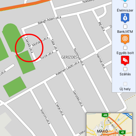
Élelmiszer
Bank/ATM
Egyéb bolt
Szállás
Új hely