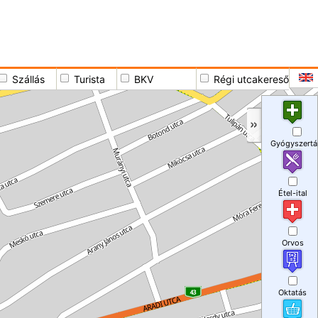
Szállás
Turista
BKV
Régi utcakereső
Gyógyszertá
Étel-ital
Orvos
Oktatás