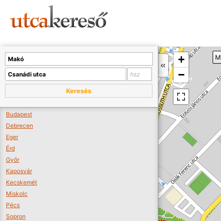
Sajnos nincs a térképen megjeleníthető bolt.
Tovább a webáruházakhoz >>
A térképet kicsinyíteni kell, hogy látszódjanak a boltok.
+
M
Boltok látszódjanak >>
−
Keresés
Budapest
Debrecen
Eger
Érd
Győr
Kaposvár
Kecskemét
Miskolc
Pécs
Sopron