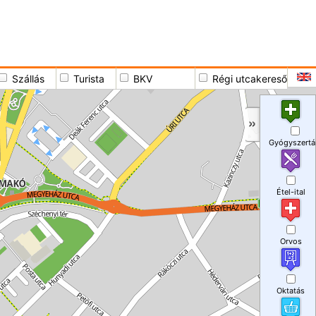
Szállás
Turista
BKV
Régi utcakereső
Gyógyszertá
Étel-ital
Orvos
Oktatás