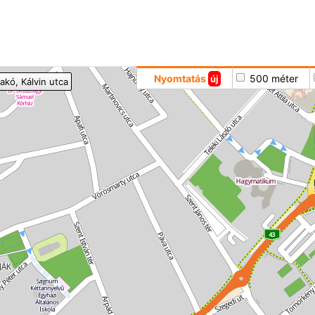
Hoppá
Nyomtatás
500 méter
új
akó
, Kálvin utca