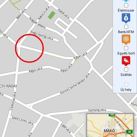
Élelmiszer
Bank/ATM
Egyéb bolt
Szállás
Új hely