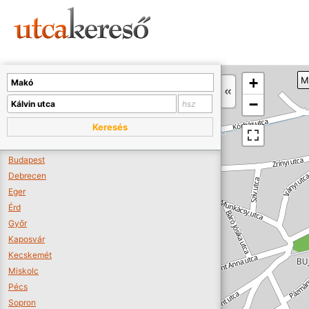
Sajnos nincs a térképen megjeleníthető bolt.
Tovább a webáruházakhoz >>
A térképet kicsinyíteni kell, hogy látszódjanak a boltok.
+
M
Boltok látszódjanak >>
−
Keresés
Budapest
Debrecen
Eger
Érd
Győr
Kaposvár
Kecskemét
Miskolc
Pécs
Sopron