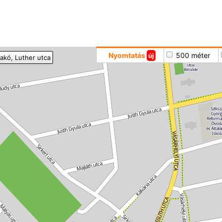
Hoppá
Nyomtatás
500 méter
új
akó
, Luther utca