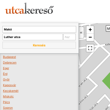
Sajnos nincs a térképen megjeleníthető bolt.
Tovább a webáruházakhoz >>
A térképet kicsinyíteni kell, hogy látszódjanak a boltok.
+
M
Boltok látszódjanak >>
−
Keresés
Budapest
Debrecen
Eger
Érd
Győr
Kaposvár
Kecskemét
Miskolc
Pécs
Sopron