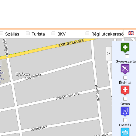
Szállás
Turista
BKV
Régi utcakereső
Gyógyszertá
Étel-ital
Orvos
Oktatás