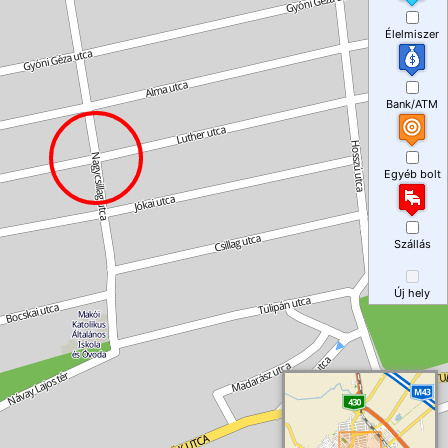
Élelmiszer
Bank/ATM
Egyéb bolt
Szállás
Új hely