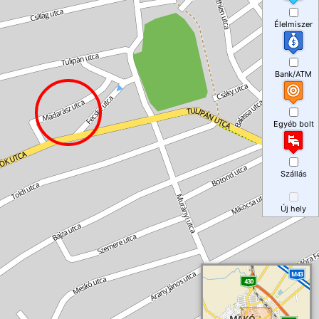
Élelmiszer
Bank/ATM
Egyéb bolt
Szállás
Új hely