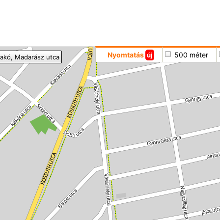
Hoppá
Nyomtatás
500 méter
új
akó
, Madarász utca