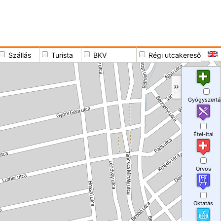
Szállás
Turista
BKV
Régi utcakereső
Gyógyszertá
Étel-ital
Orvos
Oktatás