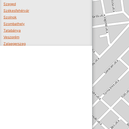
Szeged
Székesfehérvár
Szolnok
Szombathely
Tatabánya
Veszprém
Zalaegerszeg