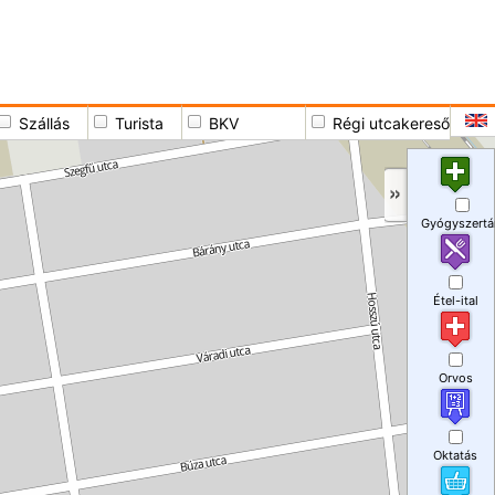
Szállás
Turista
BKV
Régi utcakereső
Gyógyszertá
Étel-ital
Orvos
Oktatás