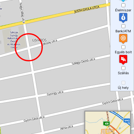
Élelmiszer
Bank/ATM
Egyéb bolt
Szállás
Új hely