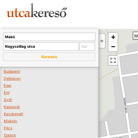
Sajnos nincs a térképen megjeleníthető bolt.
Tovább a webáruházakhoz >>
A térképet kicsinyíteni kell, hogy látszódjanak a boltok.
+
M
Boltok látszódjanak >>
−
Keresés
Budapest
Debrecen
Eger
Érd
Győr
Kaposvár
Kecskemét
Miskolc
Pécs
Sopron