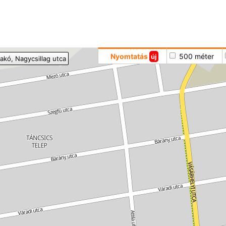
Hoppá
Nyomtatás
500 méter
új
akó
, Nagycsillag utca