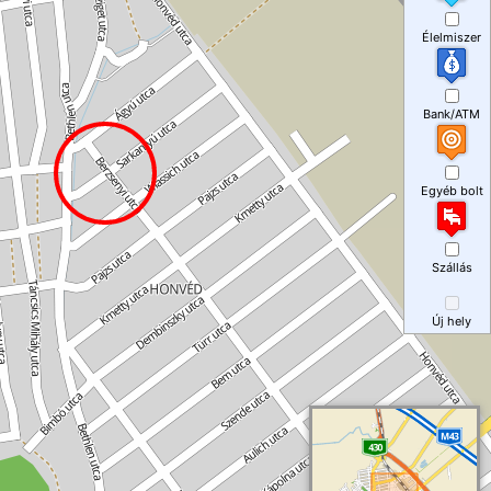
Élelmiszer
Bank/ATM
Egyéb bolt
Szállás
Új hely