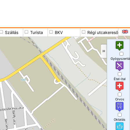
Szállás
Turista
BKV
Régi utcakereső
Gyógyszertá
Étel-ital
Orvos
Oktatás