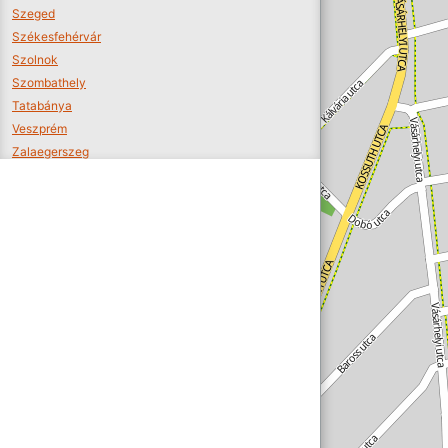
Szeged
Székesfehérvár
Szolnok
Szombathely
Tatabánya
Veszprém
Zalaegerszeg