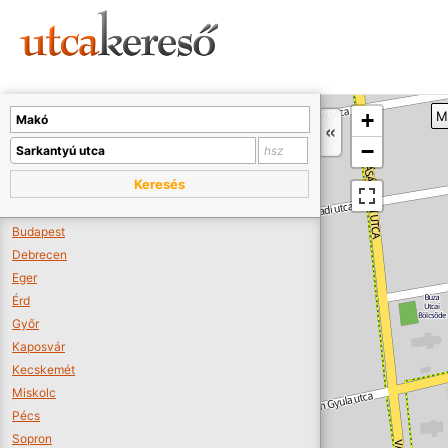
Sajnos nincs a térképen megjeleníthető bolt.
Tovább a webáruházakhoz >>
A térképet kicsinyíteni kell, hogy látszódjanak a boltok.
+
M
Boltok látszódjanak >>
−
Keresés
Budapest
Debrecen
Eger
Érd
Győr
Kaposvár
Kecskemét
Miskolc
Pécs
Sopron