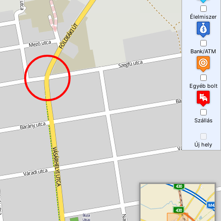
Élelmiszer
Bank/ATM
Egyéb bolt
Szállás
Új hely