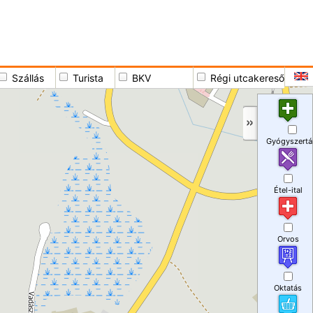
Szállás
Turista
BKV
Régi utcakereső
Gyógyszertá
Étel-ital
Orvos
Oktatás