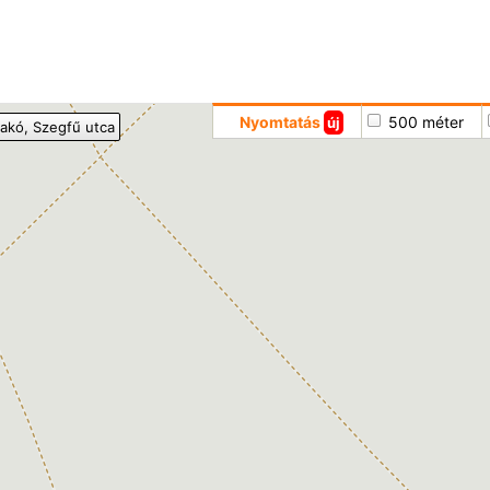
Hoppá
Nyomtatás
500 méter
új
akó
, Szegfű utca