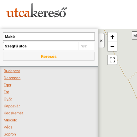
Sajnos nincs a térképen megjeleníthető bolt.
Tovább a webáruházakhoz >>
A térképet kicsinyíteni kell, hogy látszódjanak a boltok.
+
M
Boltok látszódjanak >>
−
Keresés
Budapest
Debrecen
Eger
Érd
Győr
Kaposvár
Kecskemét
Miskolc
Pécs
Sopron