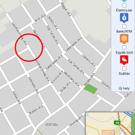
Élelmiszer
Bank/ATM
Egyéb bolt
Szállás
Új hely