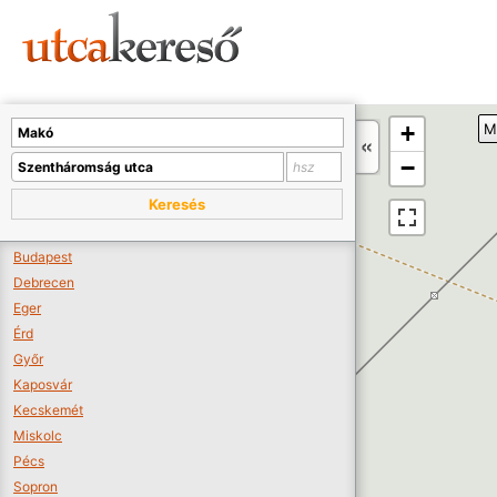
Sajnos nincs a térképen megjeleníthető bolt.
Tovább a webáruházakhoz >>
A térképet kicsinyíteni kell, hogy látszódjanak a boltok.
+
M
Boltok látszódjanak >>
−
Keresés
Budapest
Debrecen
Eger
Érd
Győr
Kaposvár
Kecskemét
Miskolc
Pécs
Sopron