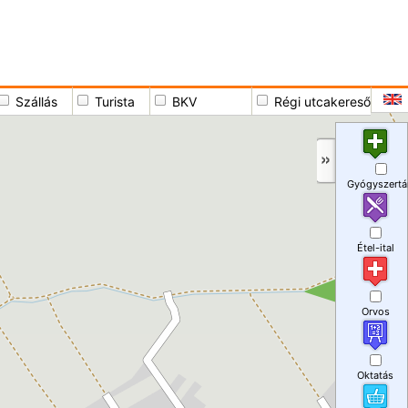
Szállás
Turista
BKV
Régi utcakereső
Gyógyszertá
Étel-ital
Orvos
Oktatás