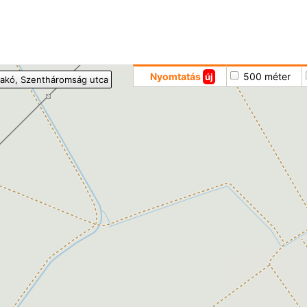
Hoppá
Nyomtatás
500 méter
új
akó
, Szentháromság utca