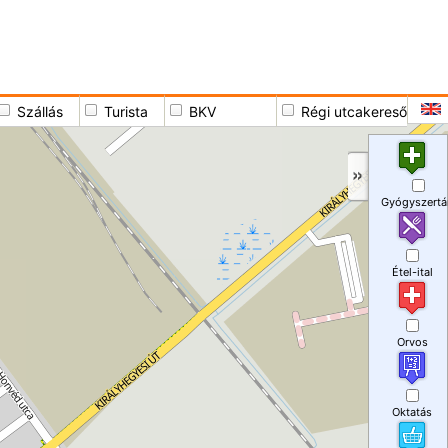
Szállás
Turista
BKV
Régi utcakereső
Gyógyszertá
Étel-ital
Orvos
Oktatás