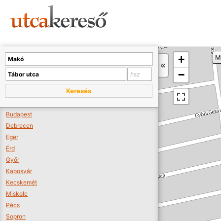
Sajnos nincs a térképen megjeleníthető bolt.
Tovább a webáruházakhoz >>
A térképet kicsinyíteni kell, hogy látszódjanak a boltok.
+
M
Boltok látszódjanak >>
−
Keresés
Budapest
Debrecen
Eger
Érd
Győr
Kaposvár
Kecskemét
Miskolc
Pécs
Sopron