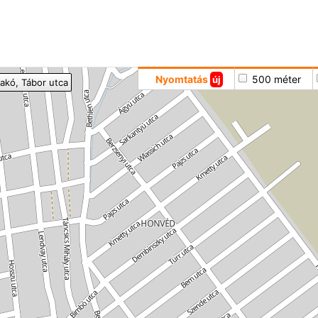
Hoppá
Nyomtatás
500 méter
új
akó
, Tábor utca