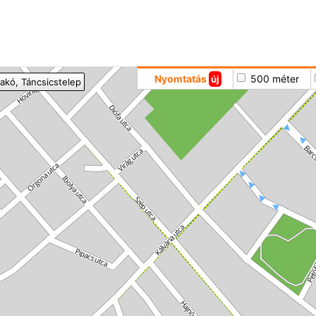
Hoppá
Nyomtatás
500 méter
új
akó
, Táncsicstelep