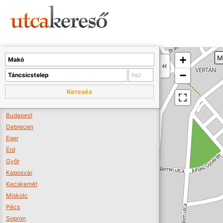
Sajnos nincs a térképen megjeleníthető bolt.
Tovább a webáruházakhoz >>
A térképet kicsinyíteni kell, hogy látszódjanak a boltok.
+
M
Boltok látszódjanak >>
−
Keresés
Budapest
Debrecen
Eger
Érd
Győr
Kaposvár
Kecskemét
Miskolc
Pécs
Sopron