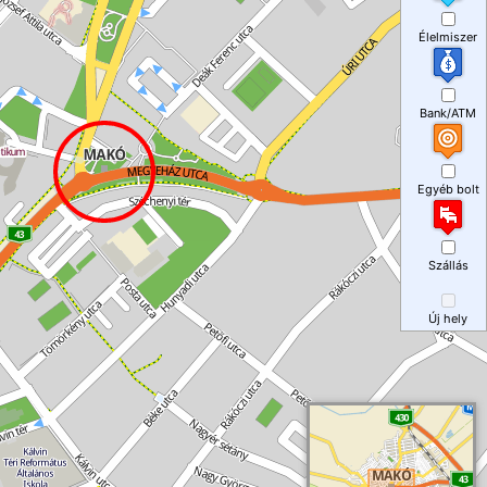
Élelmiszer
Bank/ATM
Egyéb bolt
Szállás
Új hely