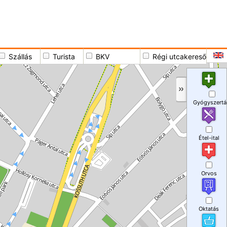
Szállás
Turista
BKV
Régi utcakereső
Gyógyszertá
Étel-ital
Orvos
Oktatás