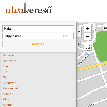
Sajnos nincs a térképen megjeleníthető bolt.
Tovább a webáruházakhoz >>
A térképet kicsinyíteni kell, hogy látszódjanak a boltok.
+
M
Boltok látszódjanak >>
−
Keresés
Budapest
Debrecen
Eger
Érd
Győr
Kaposvár
Kecskemét
Miskolc
Pécs
Sopron