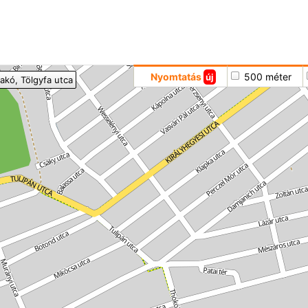
Hoppá
Nyomtatás
500 méter
új
akó
, Tölgyfa utca