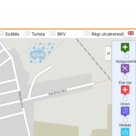
Szállás
Turista
BKV
Régi utcakereső
Gyógyszertá
Étel-ital
Orvos
Oktatás