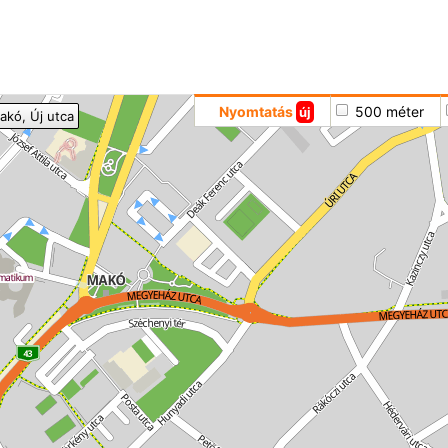
Hoppá
Nyomtatás
500 méter
új
akó
, Új utca