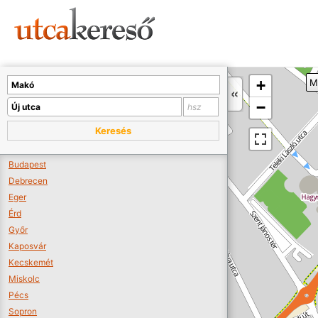
Sajnos nincs a térképen megjeleníthető bolt.
Tovább a webáruházakhoz >>
A térképet kicsinyíteni kell, hogy látszódjanak a boltok.
+
M
Boltok látszódjanak >>
−
Keresés
Budapest
Debrecen
Eger
Érd
Győr
Kaposvár
Kecskemét
Miskolc
Pécs
Sopron