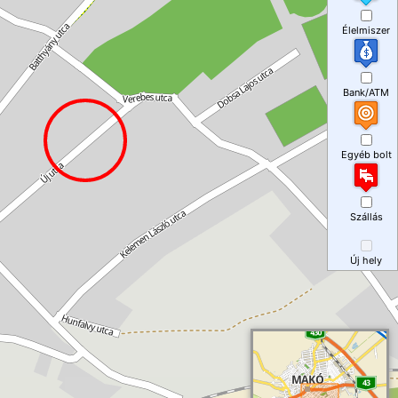
Élelmiszer
Bank/ATM
Egyéb bolt
Szállás
Új hely