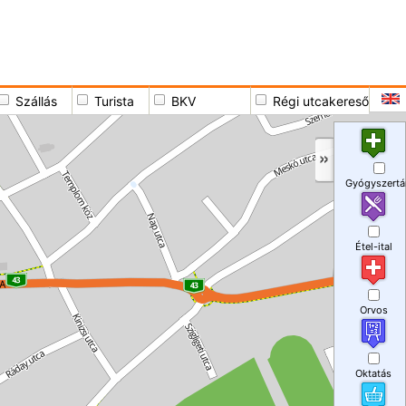
Szállás
Turista
BKV
Régi utcakereső
Gyógyszertá
Étel-ital
Orvos
Oktatás