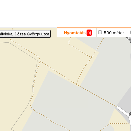
Hoppá
Nyomtatás
500 méter
új
ályinka
, Dózsa György utca