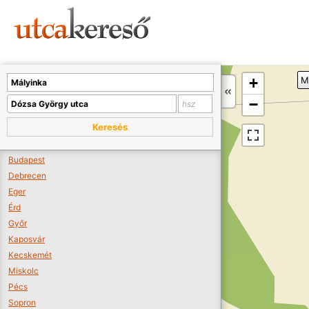
Sajnos nincs a térképen megjeleníthető bolt.
Tovább a webáruházakhoz >>
A térképet kicsinyíteni kell, hogy látszódjanak a boltok.
+
M
Boltok látszódjanak >>
−
Keresés
Budapest
Debrecen
Eger
Érd
Győr
Kaposvár
Kecskemét
Miskolc
Pécs
Sopron