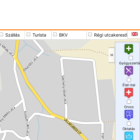
Szállás
Turista
BKV
Régi utcakereső
Gyógyszertá
Étel-ital
Orvos
Oktatás