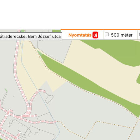
Hoppá
Nyomtatás
500 méter
új
átraderecske
, Bem József utca