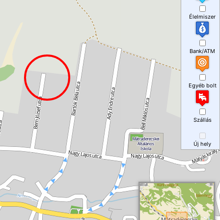
Élelmiszer
Bank/ATM
Egyéb bolt
Szállás
Új hely