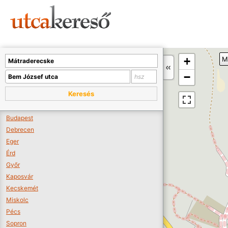
Sajnos nincs a térképen megjeleníthető bolt.
Tovább a webáruházakhoz >>
A térképet kicsinyíteni kell, hogy látszódjanak a boltok.
+
M
Boltok látszódjanak >>
−
Keresés
Budapest
Debrecen
Eger
Érd
Győr
Kaposvár
Kecskemét
Miskolc
Pécs
Sopron