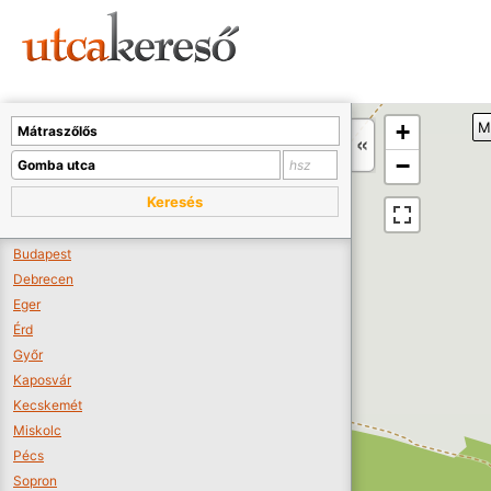
Sajnos nincs a térképen megjeleníthető bolt.
Tovább a webáruházakhoz >>
A térképet kicsinyíteni kell, hogy látszódjanak a boltok.
+
M
Boltok látszódjanak >>
−
Keresés
Budapest
Debrecen
Eger
Érd
Győr
Kaposvár
Kecskemét
Miskolc
Pécs
Sopron