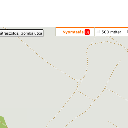
Hoppá
Nyomtatás
500 méter
új
átraszőlős
, Gomba utca