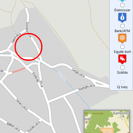
Élelmiszer
Bank/ATM
Egyéb bolt
Szállás
Új hely