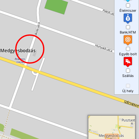
Élelmiszer
Bank/ATM
Egyéb bolt
Szállás
Új hely