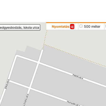
Hoppá
Nyomtatás
500 méter
új
edgyesbodzás
, Iskola utca