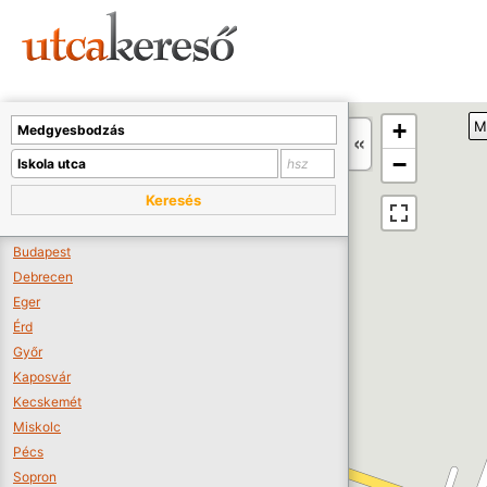
Sajnos nincs a térképen megjeleníthető bolt.
Tovább a webáruházakhoz >>
A térképet kicsinyíteni kell, hogy látszódjanak a boltok.
+
M
Boltok látszódjanak >>
−
Keresés
Budapest
Debrecen
Eger
Érd
Győr
Kaposvár
Kecskemét
Miskolc
Pécs
Sopron