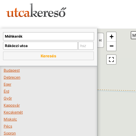
Sajnos nincs a térképen megjeleníthető bolt.
Tovább a webáruházakhoz >>
A térképet kicsinyíteni kell, hogy látszódjanak a boltok.
+
M
Boltok látszódjanak >>
−
Keresés
Budapest
Debrecen
Eger
Érd
Győr
Kaposvár
Kecskemét
Miskolc
Pécs
Sopron