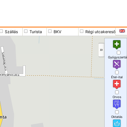
Szállás
Turista
BKV
Régi utcakereső
Gyógyszertá
Étel-ital
Orvos
Oktatás