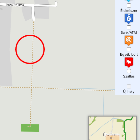
Élelmiszer
Bank/ATM
Egyéb bolt
Szállás
Új hely