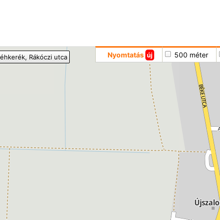
Hoppá
Nyomtatás
500 méter
új
éhkerék
, Rákóczi utca