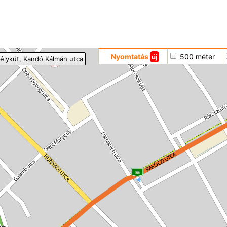
Hoppá
Nyomtatás
500 méter
új
élykút
, Kandó Kálmán utca