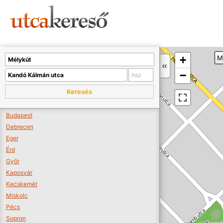
Sajnos nincs a térképen megjeleníthető bolt.
Tovább a webáruházakhoz >>
A térképet kicsinyíteni kell, hogy látszódjanak a boltok.
+
M
Boltok látszódjanak >>
−
Keresés
Budapest
Debrecen
Eger
Érd
Győr
Kaposvár
Kecskemét
Miskolc
Pécs
Sopron