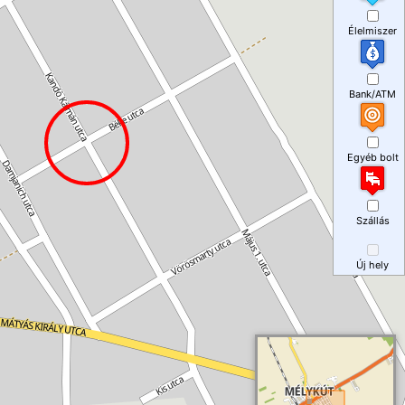
Élelmiszer
Bank/ATM
Egyéb bolt
Szállás
Új hely