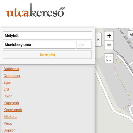
Sajnos nincs a térképen megjeleníthető bolt.
Tovább a webáruházakhoz >>
A térképet kicsinyíteni kell, hogy látszódjanak a boltok.
+
M
Boltok látszódjanak >>
−
Keresés
Budapest
Debrecen
Eger
Érd
Győr
Kaposvár
Kecskemét
Miskolc
Pécs
Sopron