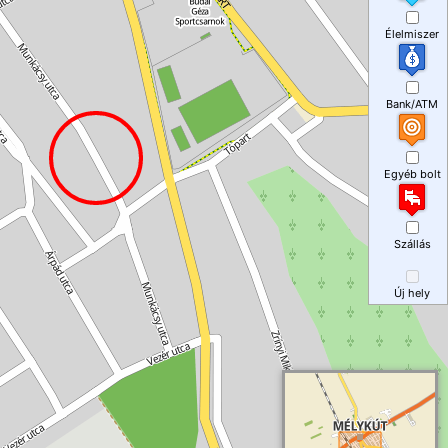
Élelmiszer
Bank/ATM
Egyéb bolt
Szállás
Új hely