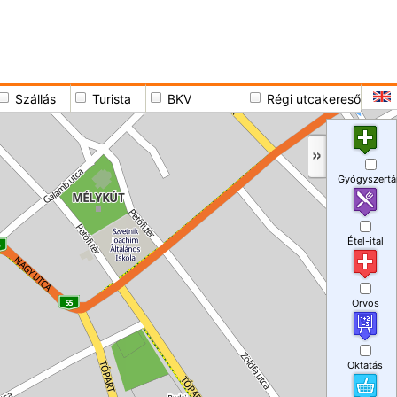
Szállás
Turista
BKV
Régi utcakereső
Gyógyszertá
Étel-ital
Orvos
Oktatás