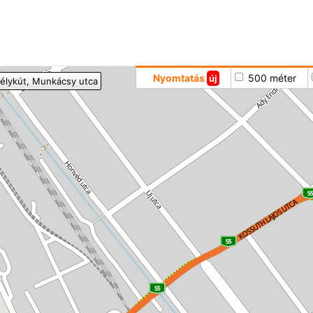
Hoppá
Nyomtatás
500 méter
új
élykút
, Munkácsy utca