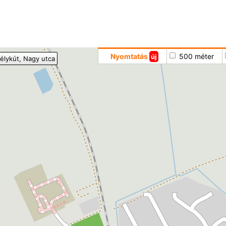
Hoppá
Nyomtatás
500 méter
új
élykút
, Nagy utca