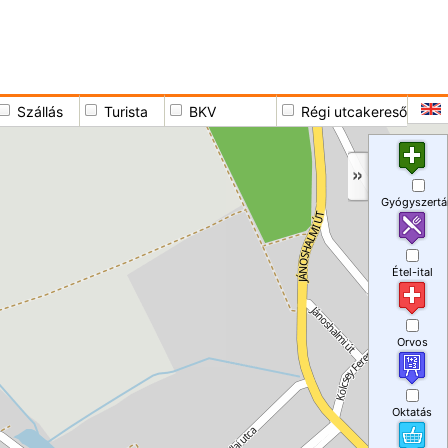
Szállás
Turista
BKV
Régi utcakereső
Gyógyszertá
Étel-ital
Orvos
Oktatás