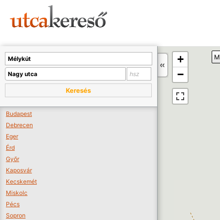
Sajnos nincs a térképen megjeleníthető bolt.
Tovább a webáruházakhoz >>
A térképet kicsinyíteni kell, hogy látszódjanak a boltok.
+
M
Boltok látszódjanak >>
−
Keresés
Budapest
Debrecen
Eger
Érd
Győr
Kaposvár
Kecskemét
Miskolc
Pécs
Sopron