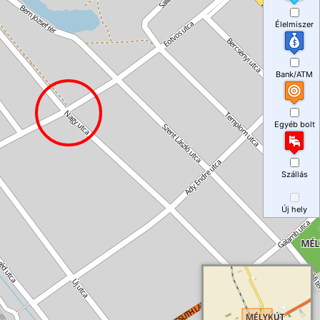
Élelmiszer
Bank/ATM
Egyéb bolt
Szállás
Új hely