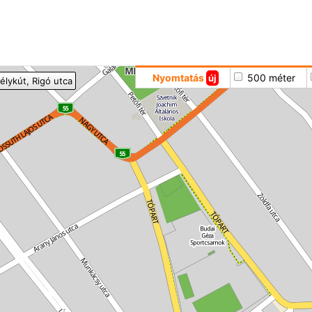
Hoppá
Nyomtatás
500 méter
új
élykút
, Rigó utca