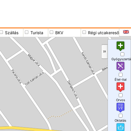
Szállás
Turista
BKV
Régi utcakereső
Gyógyszertá
Étel-ital
Orvos
Oktatás