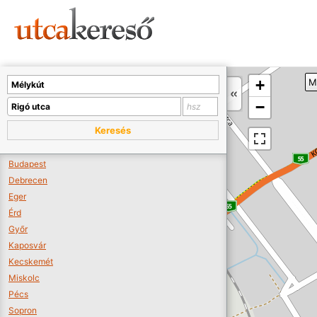
Sajnos nincs a térképen megjeleníthető bolt.
Tovább a webáruházakhoz >>
A térképet kicsinyíteni kell, hogy látszódjanak a boltok.
+
M
Boltok látszódjanak >>
−
Keresés
Budapest
Debrecen
Eger
Érd
Győr
Kaposvár
Kecskemét
Miskolc
Pécs
Sopron