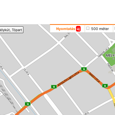
Hoppá
Nyomtatás
500 méter
új
élykút
, Tópart