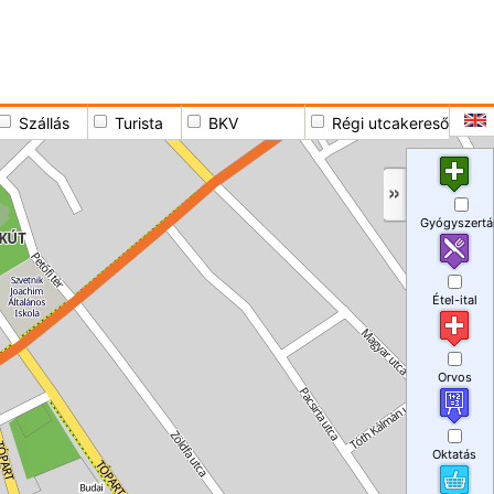
Szállás
Turista
BKV
Régi utcakereső
Gyógyszertá
Étel-ital
Orvos
Oktatás