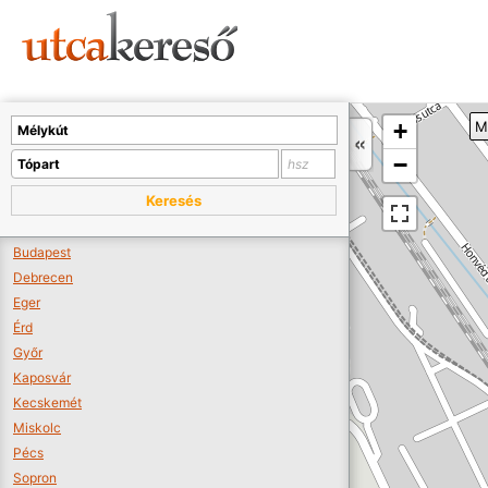
Sajnos nincs a térképen megjeleníthető bolt.
Tovább a webáruházakhoz >>
A térképet kicsinyíteni kell, hogy látszódjanak a boltok.
+
M
Boltok látszódjanak >>
−
Keresés
Budapest
Debrecen
Eger
Érd
Győr
Kaposvár
Kecskemét
Miskolc
Pécs
Sopron