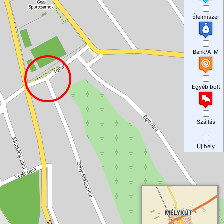
Élelmiszer
Bank/ATM
Egyéb bolt
Szállás
Új hely