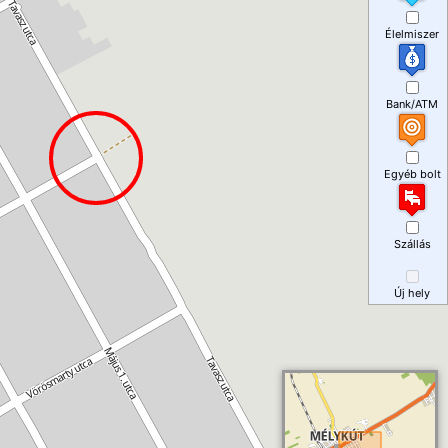
Élelmiszer
Bank/ATM
Egyéb bolt
Szállás
Új hely