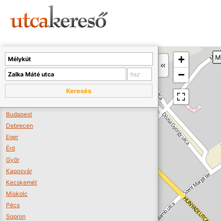
Sajnos nincs a térképen megjeleníthető bolt.
Tovább a webáruházakhoz >>
A térképet kicsinyíteni kell, hogy látszódjanak a boltok.
+
M
Boltok látszódjanak >>
−
Keresés
Budapest
Debrecen
Eger
Érd
Győr
Kaposvár
Kecskemét
Miskolc
Pécs
Sopron