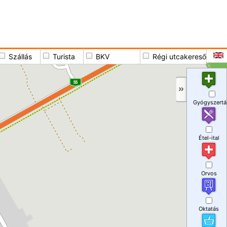
Szállás
Turista
BKV
Régi utcakereső
Gyógyszertá
Étel-ital
Orvos
Oktatás