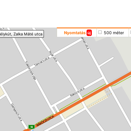
Hoppá
Nyomtatás
500 méter
új
élykút
, Zalka Máté utca