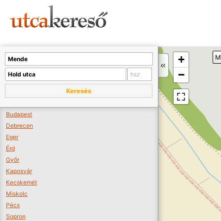
Sajnos nincs a térképen megjeleníthető bolt.
Tovább a webáruházakhoz >>
A térképet kicsinyíteni kell, hogy látszódjanak a boltok.
+
M
Boltok látszódjanak >>
−
Keresés
Budapest
Debrecen
Eger
Érd
Győr
Kaposvár
Kecskemét
Miskolc
Pécs
Sopron