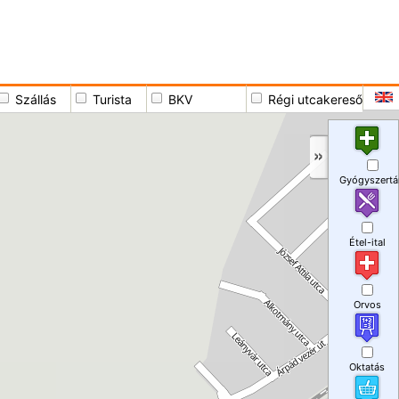
Szállás
Turista
BKV
Régi utcakereső
Gyógyszertá
Étel-ital
Orvos
Oktatás