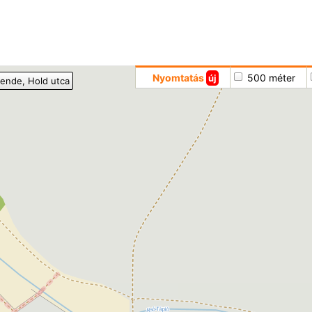
Hoppá
Nyomtatás
500 méter
új
ende
, Hold utca