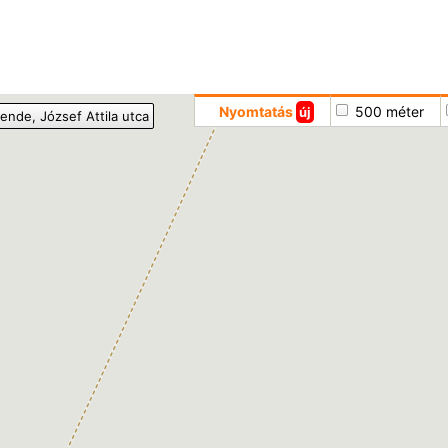
Hoppá
Nyomtatás
500 méter
új
ende
, József Attila utca