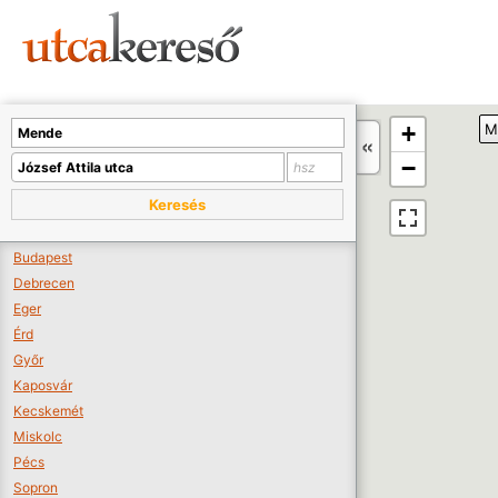
Sajnos nincs a térképen megjeleníthető bolt.
Tovább a webáruházakhoz >>
A térképet kicsinyíteni kell, hogy látszódjanak a boltok.
+
M
Boltok látszódjanak >>
−
Keresés
Budapest
Debrecen
Eger
Érd
Győr
Kaposvár
Kecskemét
Miskolc
Pécs
Sopron