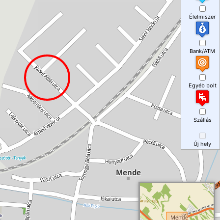
Élelmiszer
Bank/ATM
Egyéb bolt
Szállás
Új hely