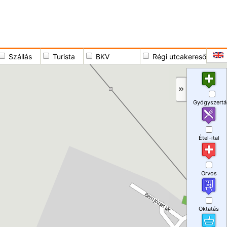
Szállás
Turista
BKV
Régi utcakereső
Gyógyszertá
Étel-ital
Orvos
Oktatás