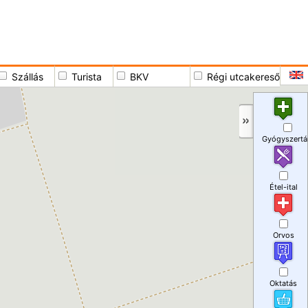
Szállás
Turista
BKV
Régi utcakereső
Gyógyszertá
Étel-ital
Orvos
Oktatás