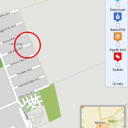
Élelmiszer
Bank/ATM
Egyéb bolt
Szállás
Új hely