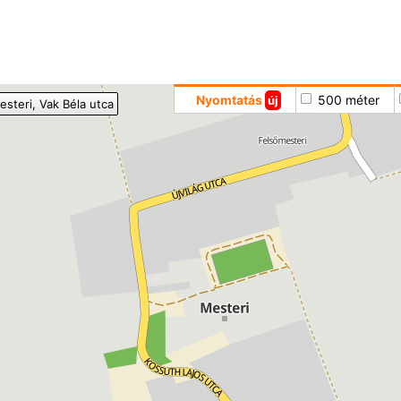
Hoppá
Nyomtatás
500 méter
új
esteri
, Vak Béla utca