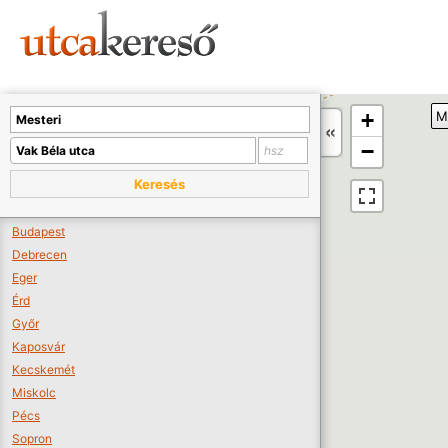
Sajnos nincs a térképen megjeleníthető bolt.
Tovább a webáruházakhoz >>
A térképet kicsinyíteni kell, hogy látszódjanak a boltok.
+
M
Boltok látszódjanak >>
−
Keresés
Budapest
Debrecen
Eger
Érd
Győr
Kaposvár
Kecskemét
Miskolc
Pécs
Sopron