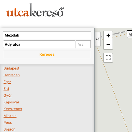
Sajnos nincs a térképen megjeleníthető bolt.
Tovább a webáruházakhoz >>
A térképet kicsinyíteni kell, hogy látszódjanak a boltok.
+
M
Boltok látszódjanak >>
−
Keresés
Budapest
Debrecen
Eger
Érd
Győr
Kaposvár
Kecskemét
Miskolc
Pécs
Sopron