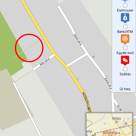
Élelmiszer
Bank/ATM
Egyéb bolt
Szállás
Új hely