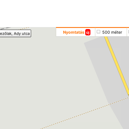
Hoppá
Nyomtatás
500 méter
új
ezőlak
, Ady utca