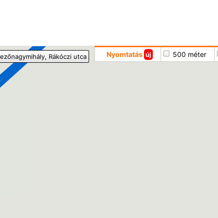
Hoppá
Nyomtatás
500 méter
új
ezőnagymihály
, Rákóczi utca