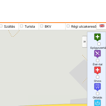
Szállás
Turista
BKV
Régi utcakereső
Gyógyszertá
Étel-ital
Orvos
Oktatás