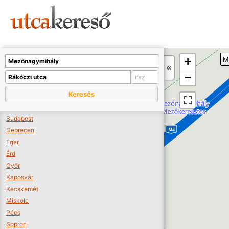
Sajnos nincs a térképen megjeleníthető bolt.
Tovább a webáruházakhoz >>
A térképet kicsinyíteni kell, hogy látszódjanak a boltok.
+
M
Boltok látszódjanak >>
−
Keresés
Budapest
Debrecen
Eger
Érd
Győr
Kaposvár
Kecskemét
Miskolc
Pécs
Sopron