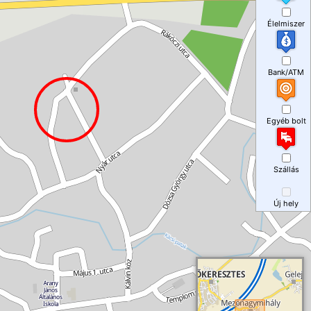
Élelmiszer
Bank/ATM
Egyéb bolt
Szállás
Új hely