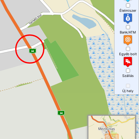
Élelmiszer
Bank/ATM
Egyéb bolt
Szállás
Új hely