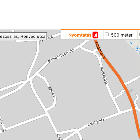
Hoppá
Nyomtatás
500 méter
új
ezőszilas
, Honvéd utca