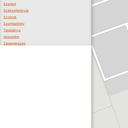
Szeged
Székesfehérvár
Szolnok
Szombathely
Tatabánya
Veszprém
Zalaegerszeg