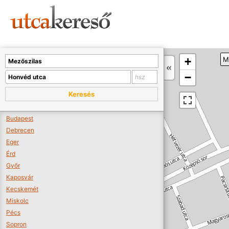
Sajnos nincs a térképen megjeleníthető bolt.
Tovább a webáruházakhoz >>
A térképet kicsinyíteni kell, hogy látszódjanak a boltok.
+
M
Boltok látszódjanak >>
−
Keresés
Budapest
Debrecen
Eger
Érd
Győr
Kaposvár
Kecskemét
Miskolc
Pécs
Sopron