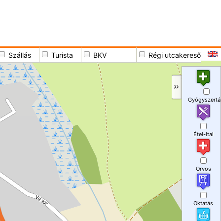
Szállás
Turista
BKV
Régi utcakereső
Gyógyszertá
Étel-ital
Orvos
Oktatás