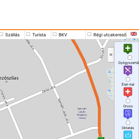
Szállás
Turista
BKV
Régi utcakereső
Gyógyszertá
Étel-ital
Orvos
Oktatás