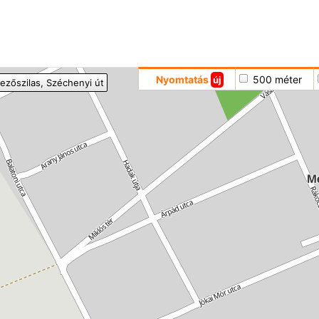
Hoppá
Nyomtatás
500 méter
új
ezőszilas
, Széchenyi út