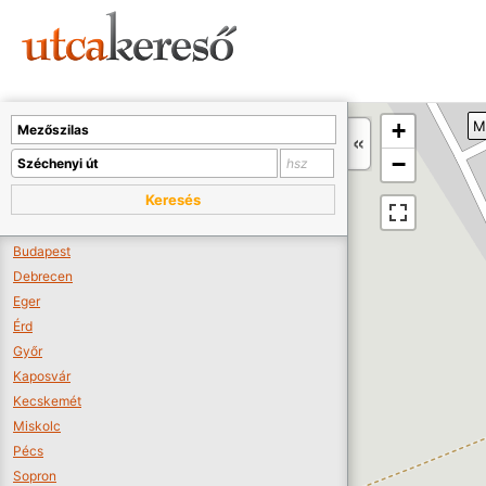
Sajnos nincs a térképen megjeleníthető bolt.
Tovább a webáruházakhoz >>
A térképet kicsinyíteni kell, hogy látszódjanak a boltok.
+
M
Boltok látszódjanak >>
−
Keresés
Budapest
Debrecen
Eger
Érd
Győr
Kaposvár
Kecskemét
Miskolc
Pécs
Sopron