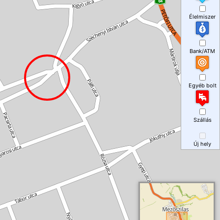
Élelmiszer
Bank/ATM
Egyéb bolt
Szállás
Új hely