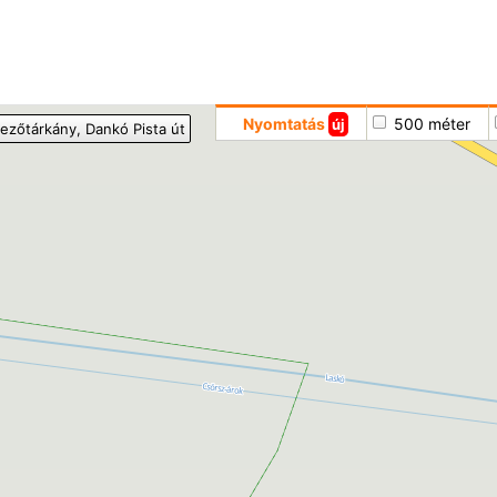
Hoppá
Nyomtatás
500 méter
új
ezőtárkány
, Dankó Pista út