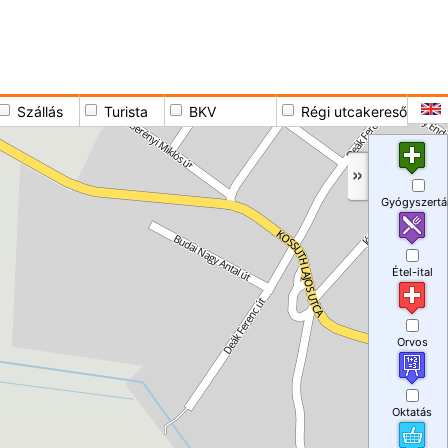
Szállás
Turista
BKV
Régi utcakereső
Gyógyszertá
Étel-ital
Orvos
Oktatás