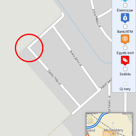
Élelmiszer
Bank/ATM
Egyéb bolt
Szállás
Új hely