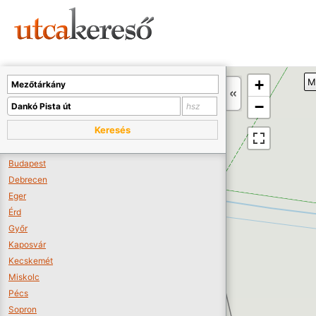
Sajnos nincs a térképen megjeleníthető bolt.
Tovább a webáruházakhoz >>
A térképet kicsinyíteni kell, hogy látszódjanak a boltok.
+
M
Boltok látszódjanak >>
−
Keresés
Budapest
Debrecen
Eger
Érd
Győr
Kaposvár
Kecskemét
Miskolc
Pécs
Sopron