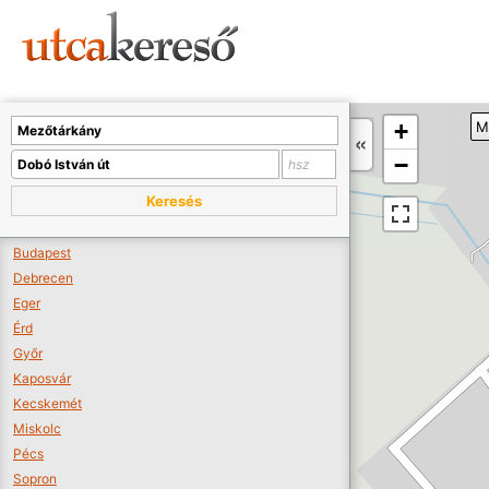
Sajnos nincs a térképen megjeleníthető bolt.
Tovább a webáruházakhoz >>
A térképet kicsinyíteni kell, hogy látszódjanak a boltok.
+
M
Boltok látszódjanak >>
−
Keresés
Budapest
Debrecen
Eger
Érd
Győr
Kaposvár
Kecskemét
Miskolc
Pécs
Sopron