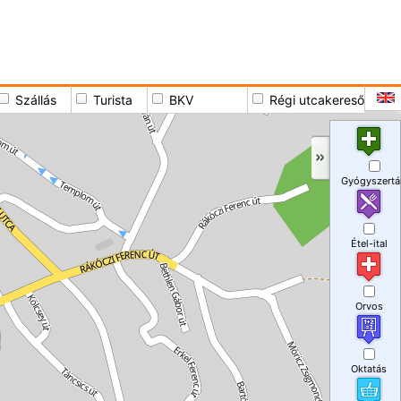
Szállás
Turista
BKV
Régi utcakereső
Gyógyszertá
Étel-ital
Orvos
Oktatás