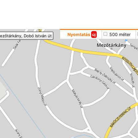
Hoppá
Nyomtatás
500 méter
új
ezőtárkány
, Dobó István út