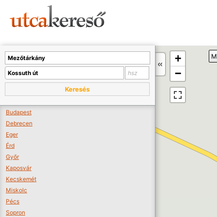
Sajnos nincs a térképen megjeleníthető bolt.
Tovább a webáruházakhoz >>
A térképet kicsinyíteni kell, hogy látszódjanak a boltok.
+
M
Boltok látszódjanak >>
−
Keresés
Budapest
Debrecen
Eger
Érd
Győr
Kaposvár
Kecskemét
Miskolc
Pécs
Sopron