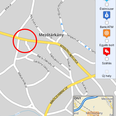
Élelmiszer
Bank/ATM
Egyéb bolt
Szállás
Új hely