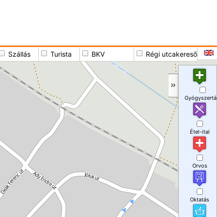
Szállás
Turista
BKV
Régi utcakereső
Gyógyszertá
Étel-ital
Orvos
Oktatás