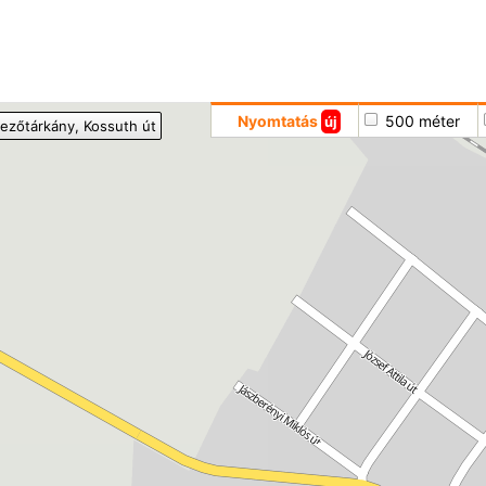
Hoppá
Nyomtatás
500 méter
új
ezőtárkány
, Kossuth út