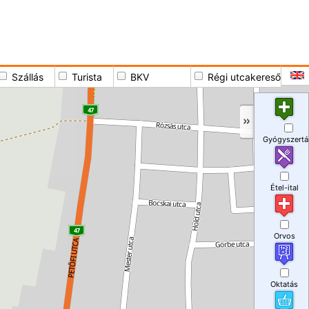
Szállás
Turista
BKV
Régi utcakereső
Gyógyszertá
Étel-ital
Orvos
Oktatás