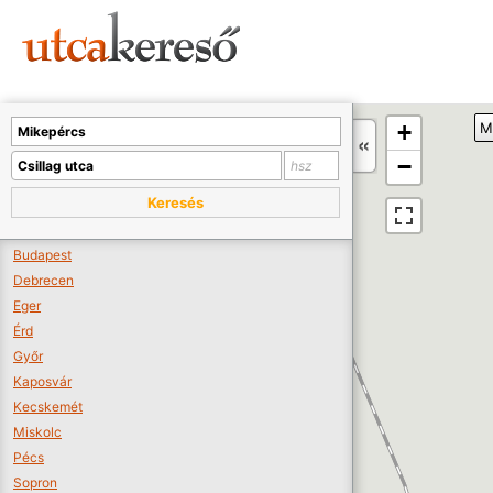
Sajnos nincs a térképen megjeleníthető bolt.
Tovább a webáruházakhoz >>
A térképet kicsinyíteni kell, hogy látszódjanak a boltok.
+
M
Boltok látszódjanak >>
−
Keresés
Budapest
Debrecen
Eger
Érd
Győr
Kaposvár
Kecskemét
Miskolc
Pécs
Sopron