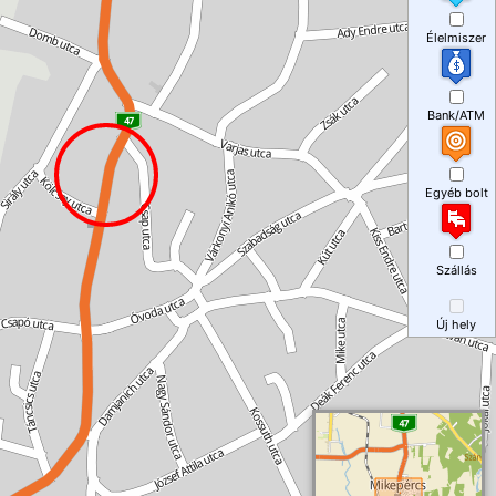
Élelmiszer
Bank/ATM
Egyéb bolt
Szállás
Új hely