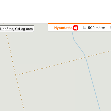
Hoppá
Nyomtatás
500 méter
új
ikepércs
, Csillag utca