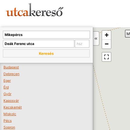
Sajnos nincs a térképen megjeleníthető bolt.
Tovább a webáruházakhoz >>
A térképet kicsinyíteni kell, hogy látszódjanak a boltok.
+
M
Boltok látszódjanak >>
−
Keresés
Budapest
Debrecen
Eger
Érd
Győr
Kaposvár
Kecskemét
Miskolc
Pécs
Sopron