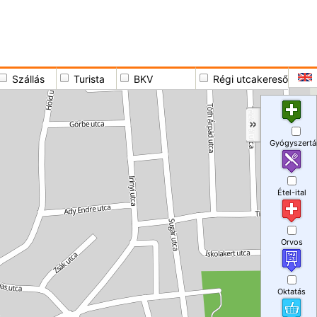
Szállás
Turista
BKV
Régi utcakereső
Gyógyszertá
Étel-ital
Orvos
Oktatás