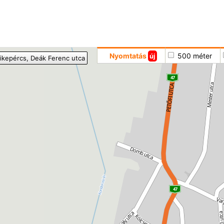
Hoppá
Nyomtatás
500 méter
új
ikepércs
, Deák Ferenc utca