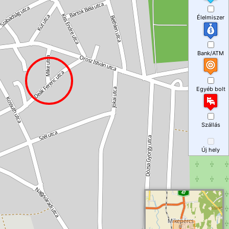
Élelmiszer
Bank/ATM
Egyéb bolt
Szállás
Új hely