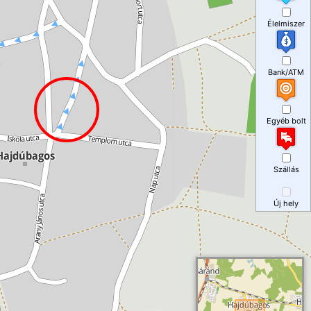
Élelmiszer
Bank/ATM
Egyéb bolt
Szállás
Új hely