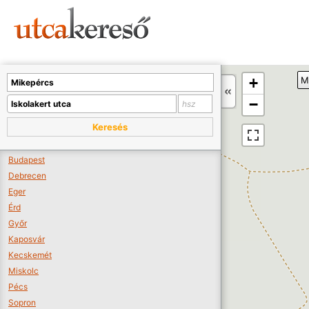
Sajnos nincs a térképen megjeleníthető bolt.
Tovább a webáruházakhoz >>
A térképet kicsinyíteni kell, hogy látszódjanak a boltok.
+
M
Boltok látszódjanak >>
−
Keresés
Budapest
Debrecen
Eger
Érd
Győr
Kaposvár
Kecskemét
Miskolc
Pécs
Sopron