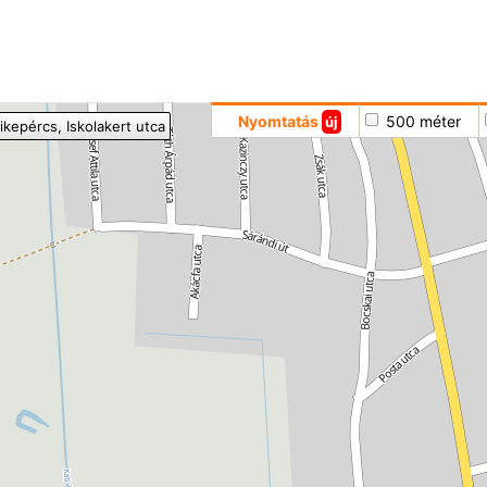
Hoppá
Nyomtatás
500 méter
új
ikepércs
, Iskolakert utca