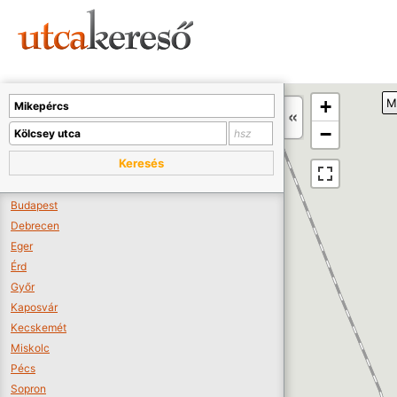
Sajnos nincs a térképen megjeleníthető bolt.
Tovább a webáruházakhoz >>
A térképet kicsinyíteni kell, hogy látszódjanak a boltok.
+
M
Boltok látszódjanak >>
−
Keresés
Budapest
Debrecen
Eger
Érd
Győr
Kaposvár
Kecskemét
Miskolc
Pécs
Sopron