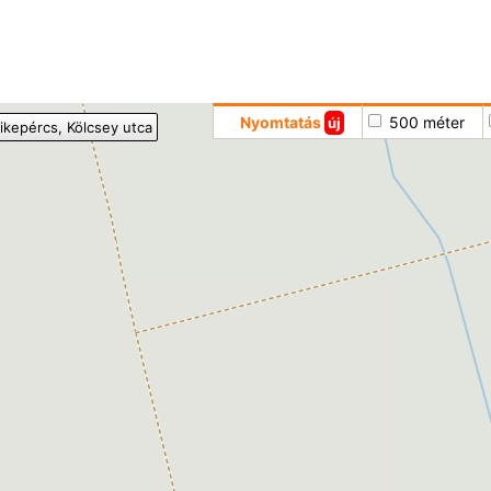
Hoppá
Nyomtatás
500 méter
új
ikepércs
, Kölcsey utca