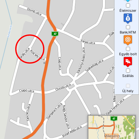
Élelmiszer
Bank/ATM
Egyéb bolt
Szállás
Új hely