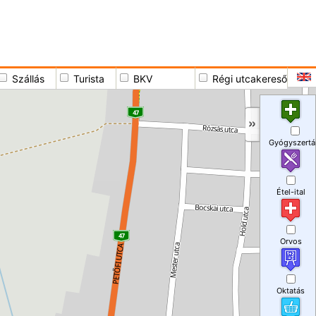
Szállás
Turista
BKV
Régi utcakereső
Gyógyszertá
Étel-ital
Orvos
Oktatás