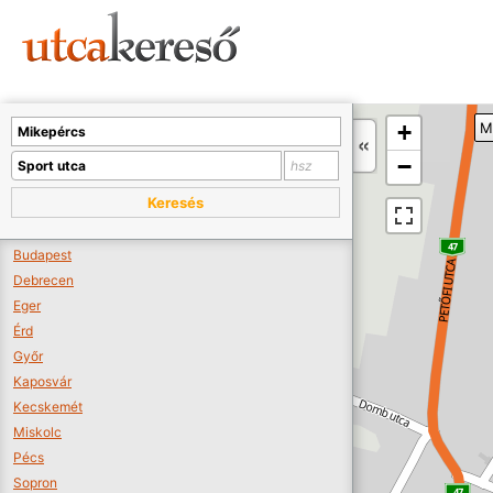
Sajnos nincs a térképen megjeleníthető bolt.
Tovább a webáruházakhoz >>
A térképet kicsinyíteni kell, hogy látszódjanak a boltok.
+
M
Boltok látszódjanak >>
−
Keresés
Budapest
Debrecen
Eger
Érd
Győr
Kaposvár
Kecskemét
Miskolc
Pécs
Sopron