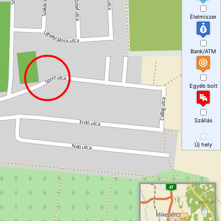
Élelmiszer
Bank/ATM
Egyéb bolt
Szállás
Új hely