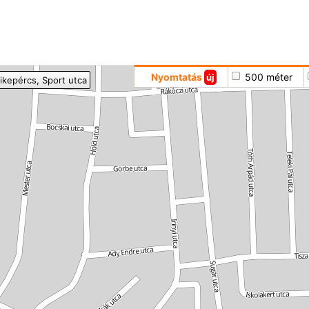
Hoppá
Nyomtatás
500 méter
új
ikepércs
, Sport utca