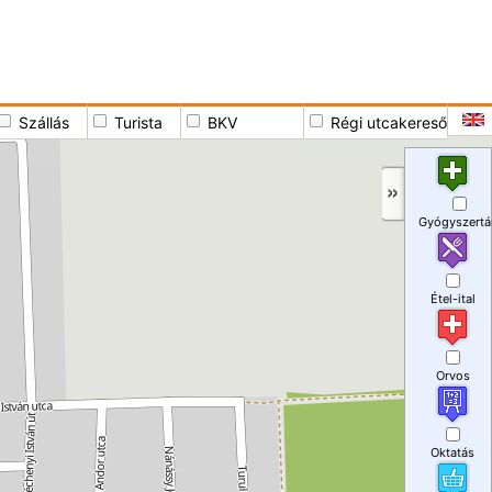
Szállás
Turista
BKV
Régi utcakereső
Gyógyszertá
Étel-ital
Orvos
Oktatás