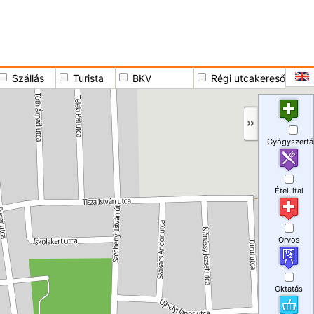
Szállás
Turista
BKV
Régi utcakereső
Gyógyszertá
Étel-ital
Orvos
Oktatás