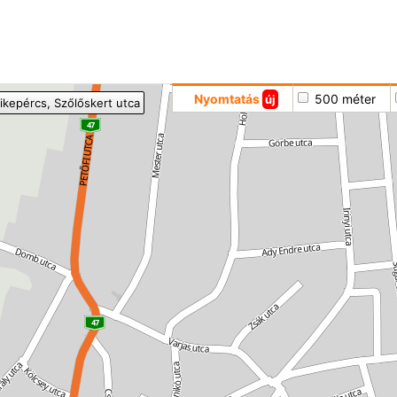
Hoppá
Nyomtatás
500 méter
új
ikepércs
, Szőlőskert utca