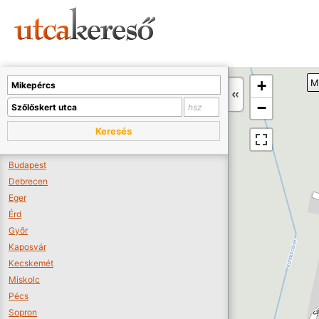
Sajnos nincs a térképen megjeleníthető bolt.
Tovább a webáruházakhoz >>
A térképet kicsinyíteni kell, hogy látszódjanak a boltok.
+
M
Boltok látszódjanak >>
−
Keresés
Budapest
Debrecen
Eger
Érd
Győr
Kaposvár
Kecskemét
Miskolc
Pécs
Sopron