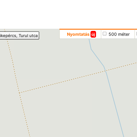
Hoppá
Nyomtatás
500 méter
új
ikepércs
, Turul utca