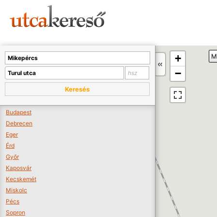
Sajnos nincs a térképen megjeleníthető bolt.
Tovább a webáruházakhoz >>
A térképet kicsinyíteni kell, hogy látszódjanak a boltok.
+
M
Boltok látszódjanak >>
−
Keresés
Budapest
Debrecen
Eger
Érd
Győr
Kaposvár
Kecskemét
Miskolc
Pécs
Sopron