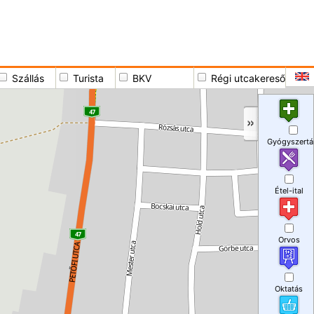
Szállás
Turista
BKV
Régi utcakereső
Gyógyszertá
Étel-ital
Orvos
Oktatás