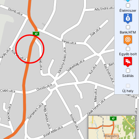
Élelmiszer
Bank/ATM
Egyéb bolt
Szállás
Új hely