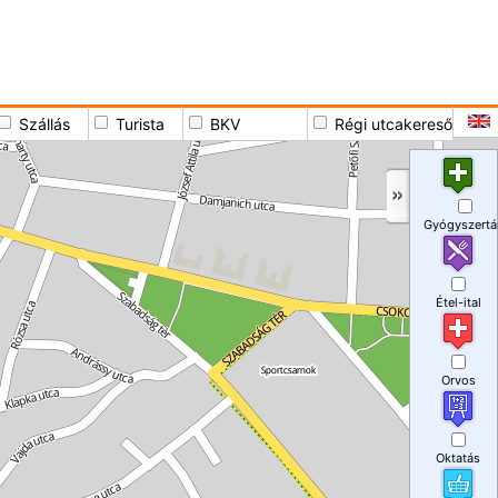
Szállás
Turista
BKV
Régi utcakereső
Gyógyszertá
Étel-ital
Orvos
Oktatás