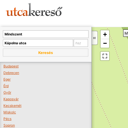
Sajnos nincs a térképen megjeleníthető bolt.
Tovább a webáruházakhoz >>
A térképet kicsinyíteni kell, hogy látszódjanak a boltok.
+
M
Boltok látszódjanak >>
−
Keresés
Budapest
Debrecen
Eger
Érd
Győr
Kaposvár
Kecskemét
Miskolc
Pécs
Sopron