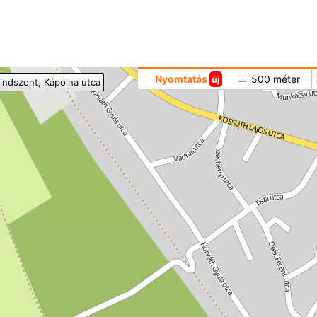
Hoppá
Nyomtatás
500 méter
új
indszent
, Kápolna utca