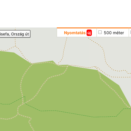
Hoppá
Nyomtatás
500 méter
új
isefa
, Ország út