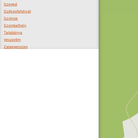
Szeged
Székesfehérvár
Szolnok
Szombathely
Tatabánya
Veszprém
Zalaegerszeg