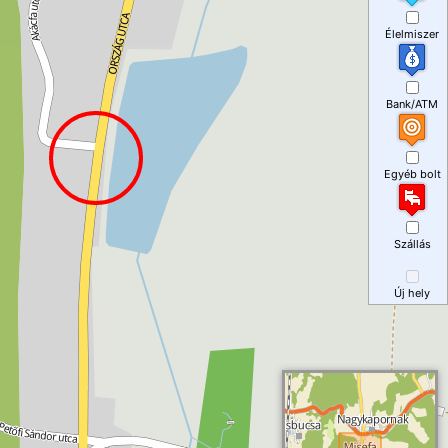
Élelmiszer
Bank/ATM
Egyéb bolt
Szállás
Új hely