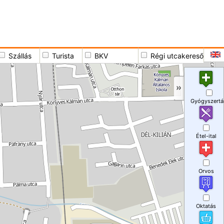
Szállás
Turista
BKV
Régi utcakereső
Gyógyszertá
Étel-ital
Orvos
Oktatás