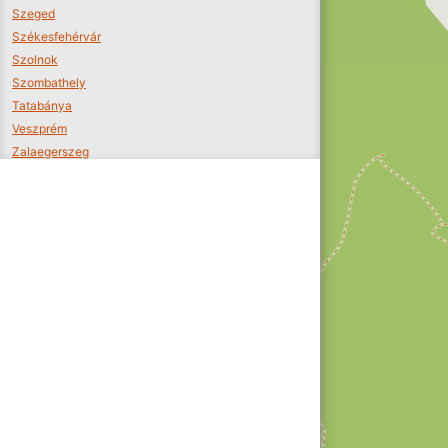
Szeged
Székesfehérvár
Szolnok
Szombathely
Tatabánya
Veszprém
Zalaegerszeg