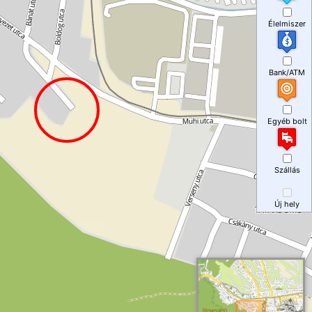
Élelmiszer
Bank/ATM
Egyéb bolt
Szállás
Új hely