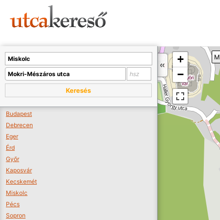
Sajnos nincs a térképen megjeleníthető bolt.
Tovább a webáruházakhoz >>
A térképet kicsinyíteni kell, hogy látszódjanak a boltok.
+
M
Boltok látszódjanak >>
−
Keresés
Budapest
Debrecen
Eger
Érd
Győr
Kaposvár
Kecskemét
Miskolc
Pécs
Sopron