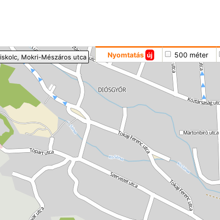
Hoppá
Nyomtatás
500 méter
új
iskolc
, Mokri-Mészáros utca