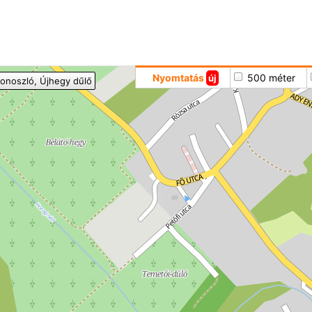
Hoppá
Nyomtatás
500 méter
új
onoszló
, Újhegy dűlő