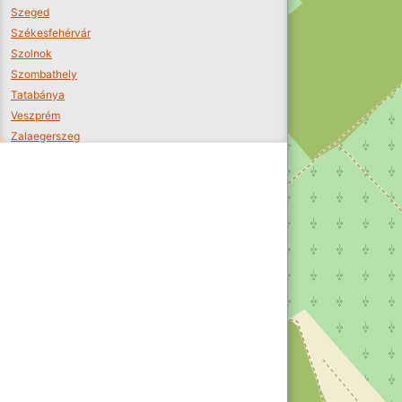
Szeged
Székesfehérvár
Szolnok
Szombathely
Tatabánya
Veszprém
Zalaegerszeg