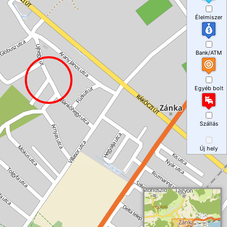
Élelmiszer
Bank/ATM
Egyéb bolt
Szállás
Új hely