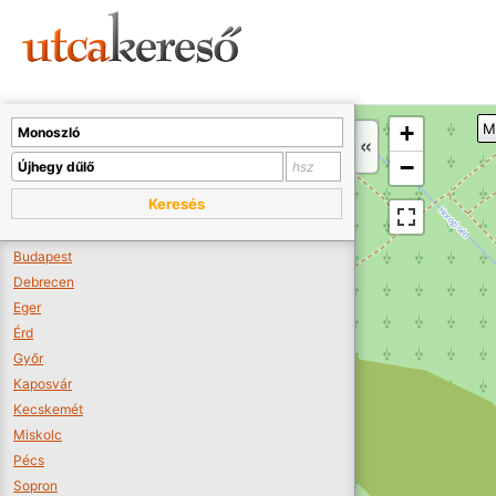
Sajnos nincs a térképen megjeleníthető bolt.
Tovább a webáruházakhoz >>
A térképet kicsinyíteni kell, hogy látszódjanak a boltok.
+
M
Boltok látszódjanak >>
−
Keresés
Budapest
Debrecen
Eger
Érd
Győr
Kaposvár
Kecskemét
Miskolc
Pécs
Sopron