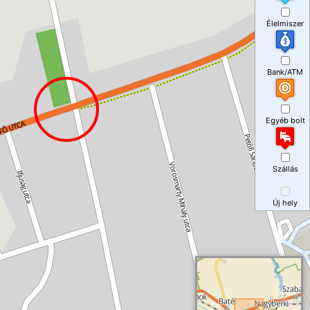
Élelmiszer
Bank/ATM
Egyéb bolt
Szállás
Új hely