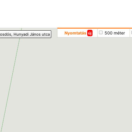
Hoppá
Nyomtatás
500 méter
új
osdós
, Hunyadi János utca