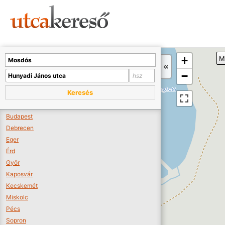
Sajnos nincs a térképen megjeleníthető bolt.
Tovább a webáruházakhoz >>
A térképet kicsinyíteni kell, hogy látszódjanak a boltok.
+
M
Boltok látszódjanak >>
−
Keresés
Budapest
Debrecen
Eger
Érd
Győr
Kaposvár
Kecskemét
Miskolc
Pécs
Sopron